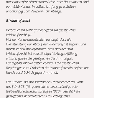
mehr kostenfrei stornierbare Reise- oder Raumkosten sind
vom B2B-Kunden in vollem Umfang zu erstatten,
unabhängig vom Zeitpunkt der Absage.
8. Widerrufsrecht
Verbrauchern steht grundsätzlich ein gesetzliches
Widerrufsrecht zu.
Hat der Kunde ausdrücklich verlangt, dass die
Dienstleistung vor Ablauf der Widerrufsfrist beginnt und
wurde er darüber informiert, dass dadurch sein
Widerrufsrecht bei vollständiger Vertragserfüllung
erlischt, gelten die gesetzlichen Bestimmungen.
Für digitale Inhalte gelten ebenfalls die gesetzlichen
Regelungen zum Erlöschen des Widerrufsrechts, sofern der
Kunde ausdrücklich zugestimmt hat.
Für Kunden, die den Vertrag als Unternehmer im Sinne
des § 14 BGB (für gewerbliche, selbstständige oder
freiberufliche Zwecke) schließen (B2B), besteht kein
gesetzliches Widerrufsrecht. Ein vertragliches
Widerrufsrecht wird nicht eingeräumt.
9. Pflichten des Kunden
Der Kunde verpflichtet sich,
wahrheitsgemäße Angaben zu machen
Zugangsdaten vertraulich zu behandeln